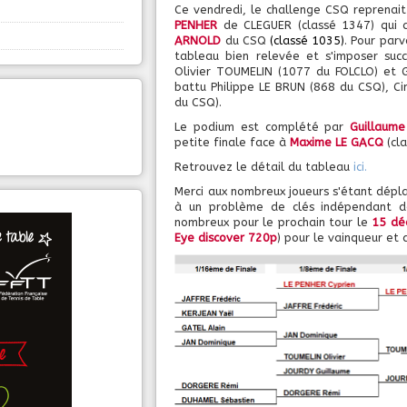
Ce vendredi, le challenge CSQ reprenait
PENHER
de CLEGUER (classé 1347) qui a
ARNOLD
du CSQ
(classé 1035)
. Pour parv
tableau bien relevée et s'imposer suc
Olivier TOUMELIN (1077 du FOLCLO) et 
battu Philippe LE BRUN (868 du CSQ), 
du CSQ).
Le podium est complété par
Guillaum
petite finale face à
Maxime LE GACQ
(cl
Retrouvez le détail du tableau
ici.
Merci aux nombreux joueurs s'étant dépla
à un problème de clés indépendant de
nombreux pour le prochain tour le
15 dé
Eye discover 720p
) pour le vainqueur et