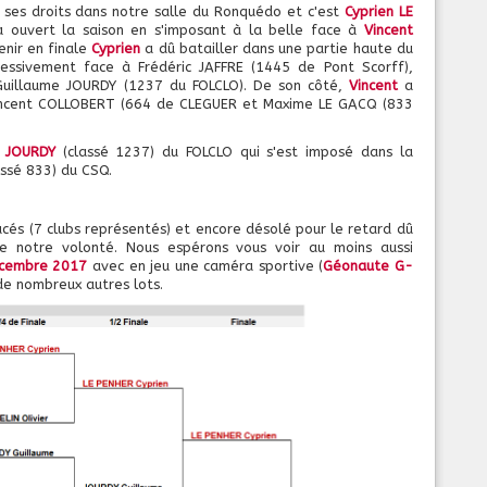
 ses droits dans notre salle du Ronquédo et c'est
Cyprien LE
 ouvert la saison en s'imposant à la belle face à
Vincent
enir en finale
Cyprien
a dû batailler dans une partie haute du
cessivement face à Frédéric JAFFRE (1445 de Pont Scorff),
Guillaume JOURDY (1237 du FOLCLO). De son côté,
Vincent
a
Cincent COLLOBERT (664 de CLEGUER et Maxime LE GACQ (833
e JOURDY
(classé 1237) du FOLCLO qui s'est imposé dans la
assé 833) du CSQ.
cés (7 clubs représentés) et encore désolé pour le retard dû
 notre volonté. Nous espérons vous voir au moins aussi
cembre 2017
avec en jeu une caméra sportive (
Géonaute G-
 de nombreux autres lots.