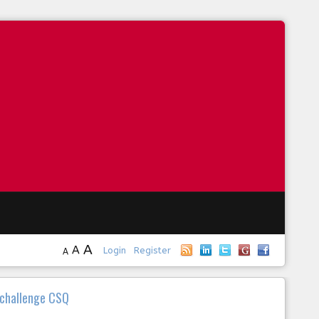
A
A
Login
Register
A
 challenge CSQ