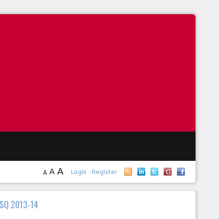
A
A
Login
Register
A
CSQ 2013-14