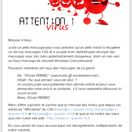
Bonjour à tous,
Juste un petit message pour vous prévenir qu'un petit malin à récupérer
un de nos messages CSQ et a usurpé mon identité pour envoyer des
messages avec des liens potentiellement dangereux, dont un lien vers
un faux message de sécurité Windows (ransomware).
Plusieurs membres ont reçu des messages de ce genre :
De : "Olivier PENNEC" <joeurrutia @ windstream.net>;
Objet : Fw: que pensez-vous de cela ?
Je voulais juste vous présenter mon dernier article et pour vous
demander votre avis à ce contexte , s’il vous ressemble découvrir ici
ouvrir le lien
Bises, Olivier PENNEC
Merci d'être vigilants et sachez que je n'envoie des mails que depuis les
adresses "officielles" du CSQ (
news@cs-queven-tt.fr
,
challenge@cs-
queven-tt.fr
et
tresorier@cs-queven-tt.fr
) et que je n'y insère des liens
que vers notre site web :
http://www.cs-queven-tt.fr.
En vous priant de nous excuser pour ces désagréments indépendants de
notre volonté,