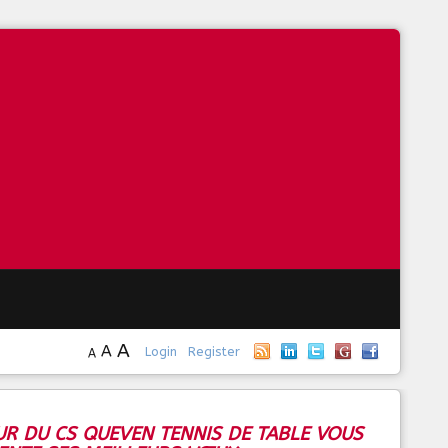
A
A
Login
Register
A
UR DU CS QUEVEN TENNIS DE TABLE VOUS