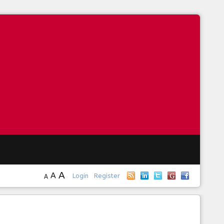
A
A
Login
Register
A